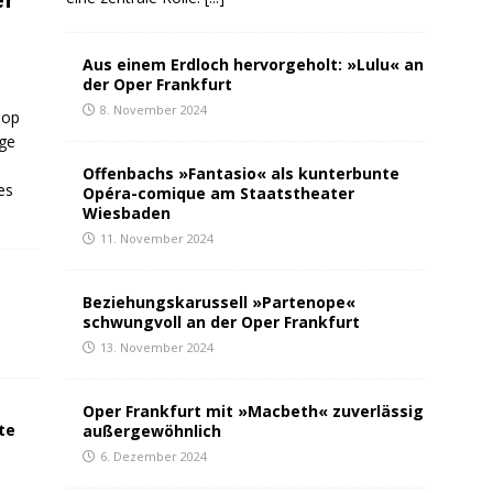
Aus einem Erdloch hervorgeholt: »Lulu« an
der Oper Frankfurt
8. November 2024
Pop
ge
Offenbachs »Fantasio« als kunterbunte
es
Opéra-comique am Staatstheater
Wiesbaden
11. November 2024
Beziehungskarussell »Partenope«
schwungvoll an der Oper Frankfurt
13. November 2024
Oper Frankfurt mit »Macbeth« zuverlässig
te
außergewöhnlich
6. Dezember 2024