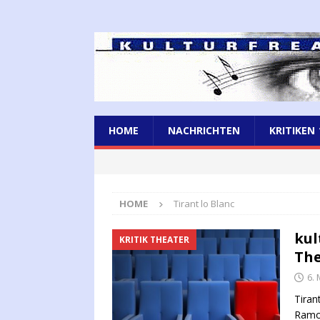
HOME
NACHRICHTEN
KRITIKEN
HOME
Tirant lo Blanc
kul
KRITIK THEATER
The
6.
Tiran
Ramon