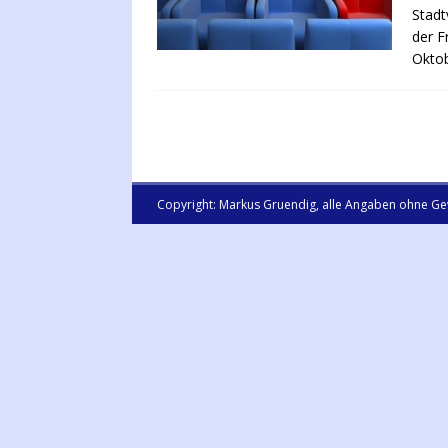
Stadt
der F
Oktob
Copyright: Markus Gruendig, alle Angaben ohne Ge