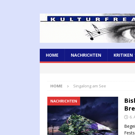
HOME
NACHRICHTEN
KRITIKEN
HOME
Singalong am See
Bis
NACHRICHTEN
Bre
6.
Begei
Fests