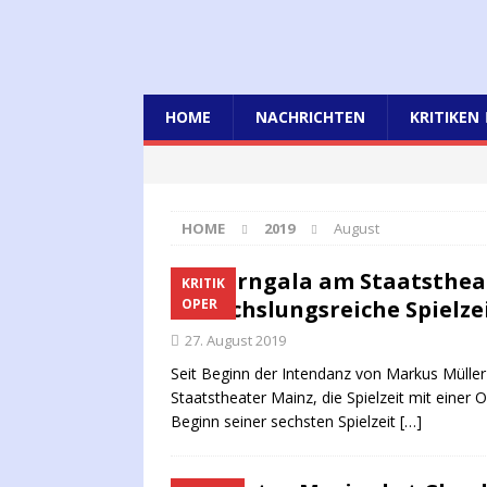
HOME
NACHRICHTEN
KRITIKEN
HOME
2019
August
Operngala am Staatstheat
KRITIK
abwechslungsreiche Spielze
OPER
27. August 2019
Seit Beginn der Intendanz von Markus Müller
Staatstheater Mainz, die Spielzeit mit einer
Beginn seiner sechsten Spielzeit
[…]