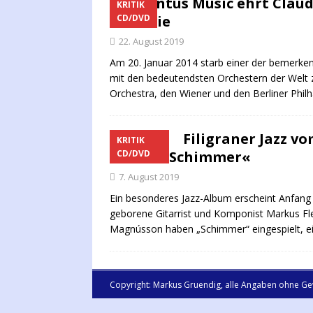
Accentus Music ehrt Claud
KRITIK
Sinfonie
CD/DVD
22. August 2019
Am 20. Januar 2014 starb einer der bemerken
mit den bedeutendsten Orchestern der Wel
Orchestra, den Wiener und den Berliner Phil
Filigraner Jazz v
KRITIK
Album »Schimmer«
CD/DVD
7. August 2019
Ein besonderes Jazz-Album erscheint Anfang
geborene Gitarrist und Komponist Markus Fl
Magnússon haben „Schimmer“ eingespielt, e
Copyright: Markus Gruendig, alle Angaben ohne Ge