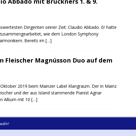
io Abbado mit Bruckners 1. & 9.
swertesten Dirigenten seiner Zeit: Claudio Abbado. Er hatte
t zusammengearbeitet, wie dem London Symphony
harmonikern. Bereits im
[…]
om Fleischer Magnússon Duo auf dem
 Oktober 2019 beim Mainzer Label Klangraum. Der in Mainz
eischer und der aus Island stammende Pianist Agnar
in Album mit 10
[…]
währ!