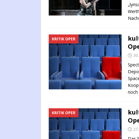
„lyri
Werth
Nach
kul
KRITIK OPER
Ope
30
Spect
Depot
Space
Koop
noch 
kul
KRITIK OPER
Ope
27
Das S