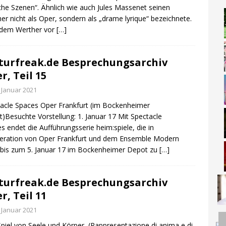
sche Szenen“. Ähnlich wie auch Jules Massenet seinen
er nicht als Oper, sondern als „drame lyrique“ bezeichnete.
dem Werther vor
[…]
turfreak.de Besprechungsarchiv
r, Teil 15
. Januar 2021
acle Spaces Oper Frankfurt (im Bockenheimer
)Besuchte Vorstellung: 1. Januar 17 Mit Spectacle
s endet die Aufführungsserie heim:spiele, die in
eration von Oper Frankfurt und dem Ensemble Modern
bis zum 5. Januar 17 im Bockenheimer Depot zu
[…]
turfreak.de Besprechungsarchiv
r, Teil 11
. Januar 2021
piel von Seele und Körper (Rappresentazione di anima e di