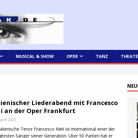
MUSICAL & SHOW
OPER
TANZ
THEATE
NEU
lienischer Liederabend mit Francesco
i an der Oper Frankfurt
April 2025
talienische Tenor Francesco Meli ist international einer der
gtesten Sänger seiner Generation. Über 50 Partien hat er