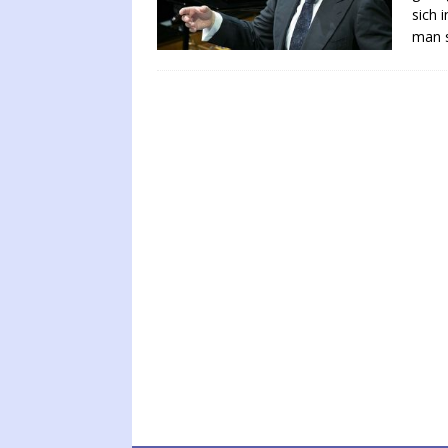
sich 
man s