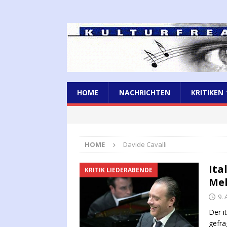
HOME
NACHRICHTEN
KRITIKEN
HOME
Davide Cavalli
Ita
KRITIK LIEDERABENDE
Mel
9. 
Der i
gefra