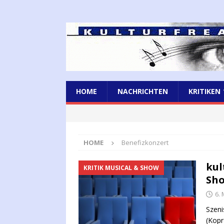
HOME
NACHRICHTEN
KRITIKEN
HOME
Benefizkonzert
kul
KRITIK MUSICAL & SHOW
Sho
6.
Szeni
(Kop