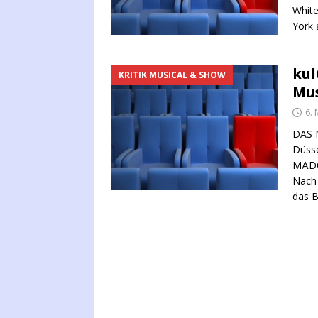
White
York 
kul
KRITIK MUSICAL & SHOW
Mus
6.
DAS 
Düsse
MÄDC
Nach 
das 