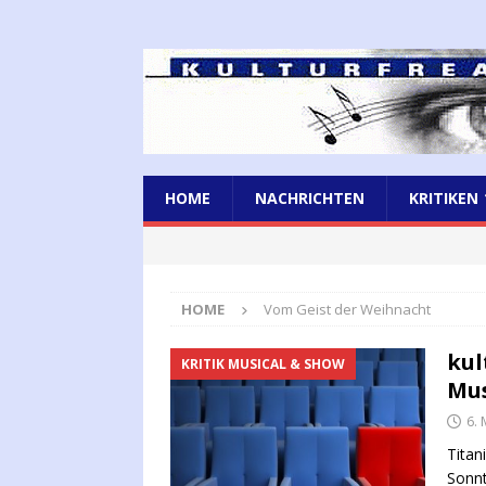
HOME
NACHRICHTEN
KRITIKEN
HOME
Vom Geist der Weihnacht
kul
KRITIK MUSICAL & SHOW
Mus
6.
Titan
Sonnt