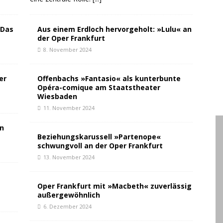
»Das
Aus einem Erdloch hervorgeholt: »Lulu« an
der Oper Frankfurt
8. November 2024
er
Offenbachs »Fantasio« als kunterbunte
Opéra-comique am Staatstheater
Wiesbaden
11. November 2024
en
Beziehungskarussell »Partenope«
schwungvoll an der Oper Frankfurt
13. November 2024
Oper Frankfurt mit »Macbeth« zuverlässig
außergewöhnlich
6. Dezember 2024