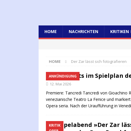
HOME
NACHRICHTEN
KRITIKEN
HOME
Der Zar lässt sich fotografieren
Highlights im Spielplan d
ANKÜNDIGUNG
12. Mai 2026
Premiere: Tancredi Tancredi von Gioachino Ro
venezianische Teatro La Fenice und markiert
Opera seria. Nach der Uraufführung in Vene
Doppelabend »Der Zar läss
KRITIK
OPER