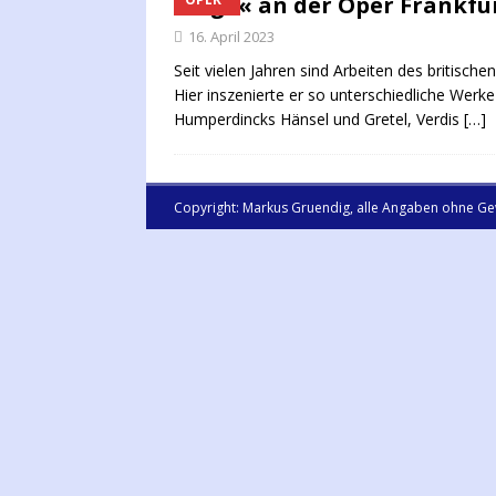
Kluge« an der Oper Frankfu
16. April 2023
Seit vielen Jahren sind Arbeiten des britisch
Hier inszenierte er so unterschiedliche Werk
Humperdincks Hänsel und Gretel, Verdis
[…]
Copyright: Markus Gruendig, alle Angaben ohne Ge