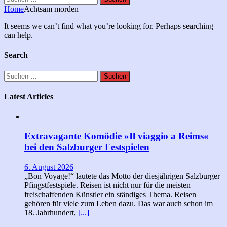
nach:
Home
Achtsam morden
It seems we can’t find what you’re looking for. Perhaps searching
can help.
Search
Suchen
nach:
Latest Articles
Extravagante Komödie »Il viaggio a Reims«
bei den Salzburger Festspielen
6. August 2026
„Bon Voyage!“ lautete das Motto der diesjährigen Salzburger
Pfingstfestspiele. Reisen ist nicht nur für die meisten
freischaffenden Künstler ein ständiges Thema. Reisen
gehören für viele zum Leben dazu. Das war auch schon im
18. Jahrhundert,
[...]