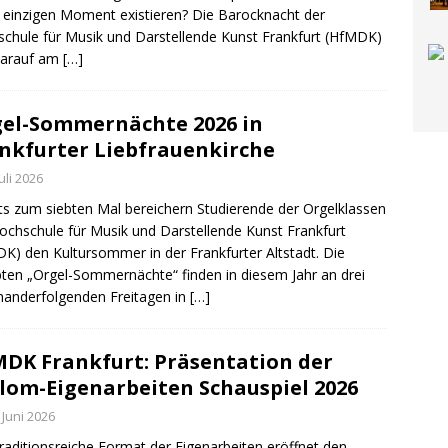
 einzigen Moment existieren? Die Barocknacht der
chule für Musik und Darstellende Kunst Frankfurt (HfMDK)
darauf am
[…]
el-Sommernächte 2026 in
nkfurter Liebfrauenkirche
Juli 2026
ts zum siebten Mal bereichern Studierende der Orgelklassen
ochschule für Musik und Darstellende Kunst Frankfurt
K) den Kultursommer in der Frankfurter Altstadt. Die
bten „Orgel-Sommernächte“ finden in diesem Jahr an drei
nanderfolgenden Freitagen in
[…]
DK Frankfurt: Präsentation der
lom-Eigenarbeiten Schauspiel 2026
 Juni 2026
a­di­ti­ons­rei­che For­mat der Ei­gen­ar­bei­ten er­öff­net den