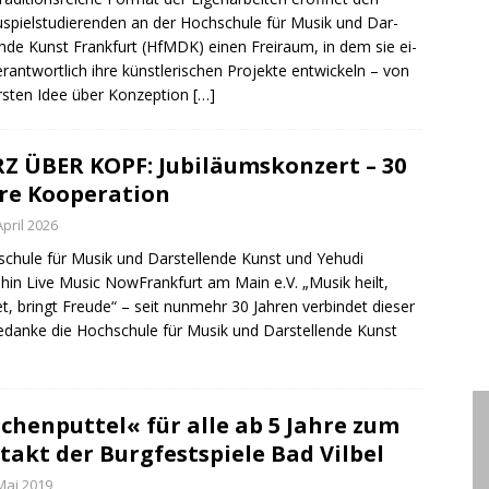
spiel­stu­die­ren­den an der Hoch­schu­le für Mu­sik und Dar­
len­de Kunst Frank­furt (HfMDK) ei­nen Frei­raum, in dem sie ei­
r­ant­wort­lich ihre künst­le­ri­schen Pro­jek­te ent­wi­ckeln – von
rs­ten Idee über Kon­zep­ti­on
[…]
Z ÜBER KOPF: Jubiläumskonzert – 30
re Kooperation
April 2026
chule für Musik und Darstellende Kunst und Yehudi
in Live Music NowFrankfurt am Main e.V. „Musik heilt,
et, bringt Freude“ – seit nunmehr 30 Jahren verbindet dieser
edanke die Hochschule für Musik und Darstellende Kunst
chenputtel« für alle ab 5 Jahre zum
takt der Burgfestspiele Bad Vilbel
Mai 2019