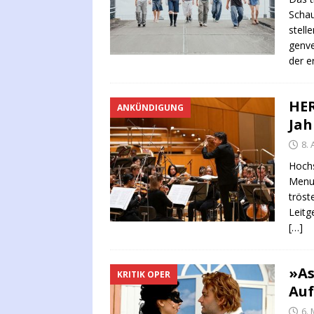
Schau­
stel­
gen­ve
der e
HER
ANKÜNDIGUNG
Jah
8. 
Hochs
Menuh
tröst
Leitg
[…]
»As
KRITIK OPER
Auf
6. 