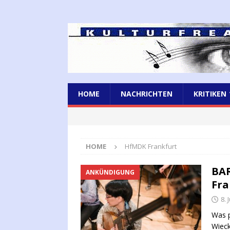
HOME
NACHRICHTEN
KRITIKEN
HOME
HfMDK Frankfurt
BA
ANKÜNDIGUNG
Fra
8. 
Was p
Wieck