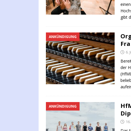
einen
Hochs
gibt 
Org
ANKÜNDIGUNG
Fra
6. 
Berei
der H
(HfMD
belie
aufei
HfM
ANKÜNDIGUNG
Dip
16.
Das tr