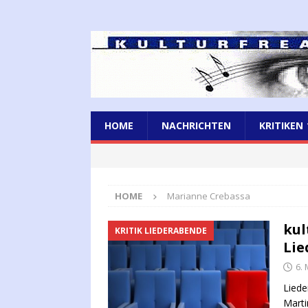
HOME
NACHRICHTEN
KRITIKEN
HOME
Marianne Crebassa
kul
KRITIK LIEDERABENDE
Lie
6.
Liede
Marti