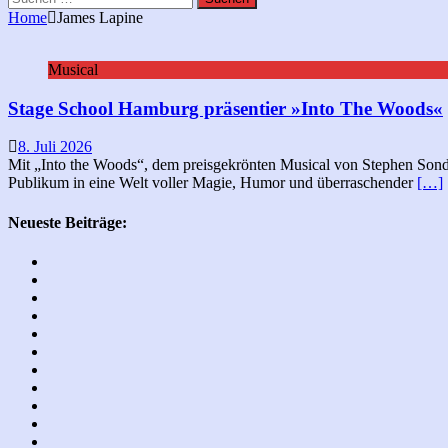
nach:
Home
James Lapine
Musical
Stage School Hamburg präsentier »Into The Woods«
8. Juli 2026
Mit „Into the Woods“, dem preisgekrönten Musical von Stephen Sondh
Publikum in eine Welt voller Magie, Humor und überraschender
[…]
Neueste Beiträge: