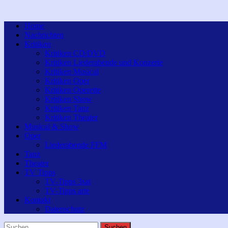
Home
Nachrichten
Kritiken
Kritiken CD/DVD
Kritiken Liederabende und Konzerte
Kritiken Musical
Kritiken Oper
Kritiken Operette
Kritiken Show
Kritiken Tanz
Kritiken Theater
Musical & Show
Oper
Liederabende FFM
Tanz
Theater
TV Tipps
TV-Tipps 3sat
TV-Tipps arte
Kontakt
Datenschutz
Suchen