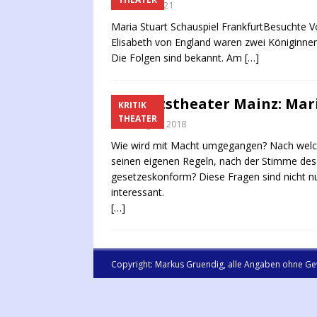
6. März 2021
Maria Stuart Schauspiel FrankfurtBesuchte Vo
Elisabeth von England waren zwei Königinnen 
Die Folgen sind bekannt. Am
[…]
Staatstheater Mainz: Mar
KRITIK
THEATER
29. August 2018
Wie wird mit Macht umgegangen? Nach welche
seinen eigenen Regeln, nach der Stimme des
gesetzeskonform? Diese Fragen sind nicht nu
interessant.
[…]
Copyright: Markus Gruendig, alle Angaben ohne Ge