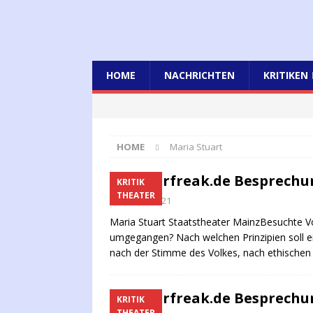
HOME
NACHRICHTEN
KRITIKEN
HOME
Maria Stuart
kulturfreak.de Besprechun
KRITIK
THEATER
6. März 2021
Maria Stuart Staatstheater MainzBesuchte Vo
umgegangen? Nach welchen Prinzipien soll e
nach der Stimme des Volkes, nach ethische
kulturfreak.de Besprechun
KRITIK
THEATER