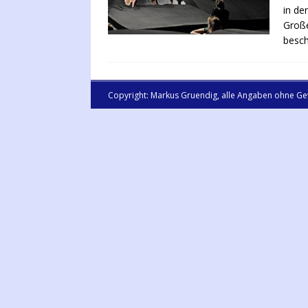
in de
Große
besch
Copyright: Markus Gruendig, alle Angaben ohne Ge