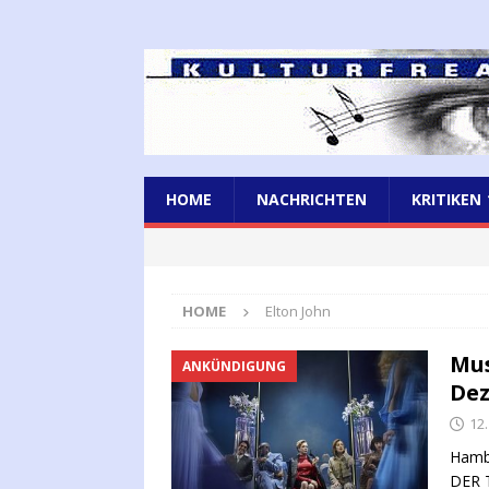
HOME
NACHRICHTEN
KRITIKEN
HOME
Elton John
Mus
ANKÜNDIGUNG
De
12
Hambu
DER 