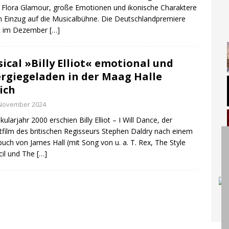
Flora Glamour, große Emotionen und ikonische Charaktere
n Einzug auf die Musicalbühne. Die Deutschlandpremiere
et im Dezember
[…]
ical »Billy Elliot« emotional und
rgiegeladen in der Maag Halle
ich
 November 2024
kularjahr 2000 erschien Billy Elliot – I Will Dance, der
film des britischen Regisseurs Stephen Daldry nach einem
uch von James Hall (mit Song von u. a. T. Rex, The Style
il und The
[…]