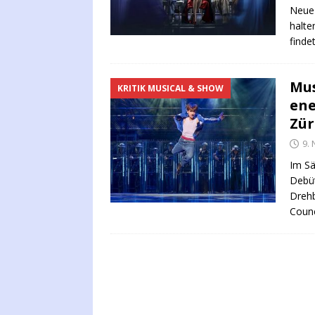
Neue 
halte
find
Mus
KRITIK MUSICAL & SHOW
ene
Zür
9.
Im Sä
Debüt
Drehb
Counc