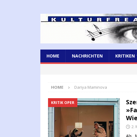
HOME
NACHRICHTEN
KRITIKEN
HOME
Dariya Maminova
Sze
KRITIK OPER
»Fa
Wi
2.
Als „