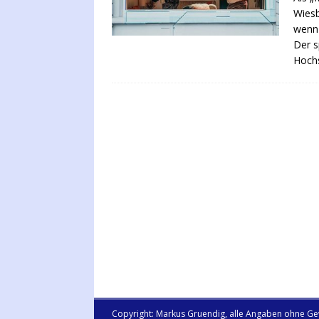
Wiesb
wenn 
Der s
Hochs
Copyright: Markus Gruendig, alle Angaben ohne Ge