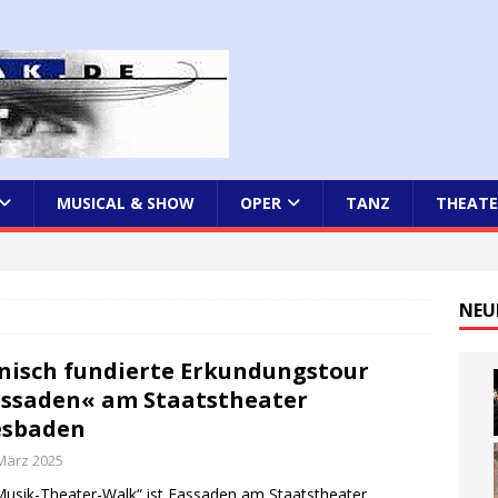
MUSICAL & SHOW
OPER
TANZ
THEATE
NEU
nisch fundierte Erkundungstour
ssaden« am Staatstheater
esbaden
 März 2025
Musik-Theater-Walk“ ist Fassaden am Staatstheater